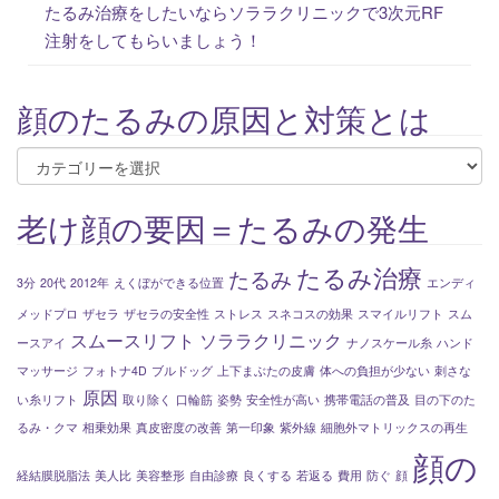
たるみ治療をしたいならソララクリニックで3次元RF
注射をしてもらいましょう！
顔のたるみの原因と対策とは
顔
の
た
老け顔の要因＝たるみの発生
る
み
たるみ治療
たるみ
3分
20代
2012年
えくぼができる位置
エンディ
の
メッドプロ
ザセラ
ザセラの安全性
ストレス
スネコスの効果
スマイルリフト
スム
原
スムースリフト
ソララクリニック
ースアイ
ナノスケール糸
ハンド
因
マッサージ
フォトナ4D
ブルドッグ
上下まぶたの皮膚
体への負担が少ない
刺さな
と
原因
い糸リフト
取り除く
口輪筋
姿勢
安全性が高い
携帯電話の普及
目の下のた
対
るみ・クマ
相乗効果
真皮密度の改善
第一印象
紫外線
細胞外マトリックスの再生
策
顔の
と
経結膜脱脂法
美人比
美容整形
自由診療
良くする
若返る
費用
防ぐ
顔
は