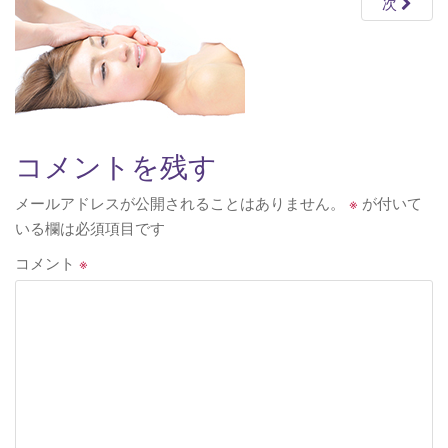
次
v
i
g
a
t
i
コメントを残す
o
n
メールアドレスが公開されることはありません。
※
が付いて
いる欄は必須項目です
コメント
※