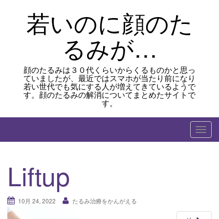
Skip
若いのに顔のた
to
content
るみが…
顔のたるみは３０代くらいからくるものかと思っ
ていましたが、最近ではスマホが当たり前になり
若い世代でも気にする人が増えてきているようで
す。顔のたるみの解消についてまとめたサイトで
す。
T
o
g
Liftup
g
l
e
10月 24, 2022
たるみ治療をかんがえる
n
a