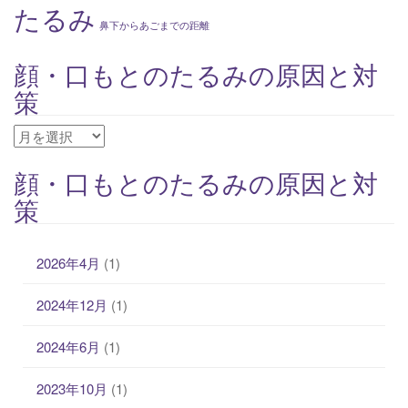
たるみ
鼻下からあごまでの距離
顔・口もとのたるみの原因と対
策
顔・
口
顔・口もとのたるみの原因と対
も
策
と
の
た
2026年4月
(1)
る
み
2024年12月
(1)
の
原
2024年6月
(1)
因
と
2023年10月
(1)