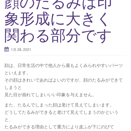
顔のたるみは印
v
象形成に大きく
i
g
関わる部分です
a
t
i
1月 28, 2021
o
n
顔は、日常生活の中で他人から最もよくみられやすいパーツ
といえます。
その顔はきれいであればよいのですが、顔のたるみができて
しまうと
見た目が崩れてしまいいい印象を与えません。
また、たるんでしまった顔は老けて見えてしまいます。
どうしてたるみができると老けて見えてしまうのかという
と、
たるみができる理由として重力により皮ふが下にのびて