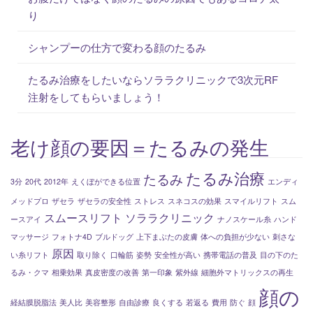
り
シャンプーの仕方で変わる顔のたるみ
たるみ治療をしたいならソララクリニックで3次元RF
注射をしてもらいましょう！
老け顔の要因＝たるみの発生
たるみ治療
たるみ
3分
20代
2012年
えくぼができる位置
エンディ
メッドプロ
ザセラ
ザセラの安全性
ストレス
スネコスの効果
スマイルリフト
スム
スムースリフト
ソララクリニック
ースアイ
ナノスケール糸
ハンド
マッサージ
フォトナ4D
ブルドッグ
上下まぶたの皮膚
体への負担が少ない
刺さな
原因
い糸リフト
取り除く
口輪筋
姿勢
安全性が高い
携帯電話の普及
目の下のた
るみ・クマ
相乗効果
真皮密度の改善
第一印象
紫外線
細胞外マトリックスの再生
顔の
経結膜脱脂法
美人比
美容整形
自由診療
良くする
若返る
費用
防ぐ
顔