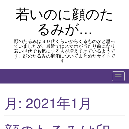
Skip
若いのに顔のた
to
content
るみが…
顔のたるみは３０代くらいからくるものかと思っ
ていましたが、最近ではスマホが当たり前になり
若い世代でも気にする人が増えてきているようで
す。顔のたるみの解消についてまとめたサイトで
す。
T
o
g
月:
2021年1月
g
l
e
n
a