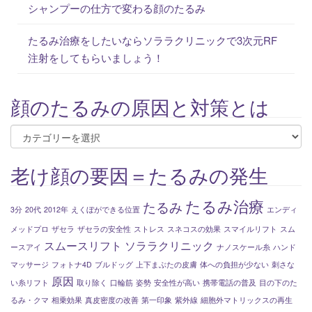
シャンプーの仕方で変わる顔のたるみ
たるみ治療をしたいならソララクリニックで3次元RF
注射をしてもらいましょう！
顔のたるみの原因と対策とは
顔
の
た
老け顔の要因＝たるみの発生
る
み
たるみ治療
たるみ
3分
20代
2012年
えくぼができる位置
エンディ
の
メッドプロ
ザセラ
ザセラの安全性
ストレス
スネコスの効果
スマイルリフト
スム
原
スムースリフト
ソララクリニック
ースアイ
ナノスケール糸
ハンド
因
マッサージ
フォトナ4D
ブルドッグ
上下まぶたの皮膚
体への負担が少ない
刺さな
と
原因
い糸リフト
取り除く
口輪筋
姿勢
安全性が高い
携帯電話の普及
目の下のた
対
るみ・クマ
相乗効果
真皮密度の改善
第一印象
紫外線
細胞外マトリックスの再生
策