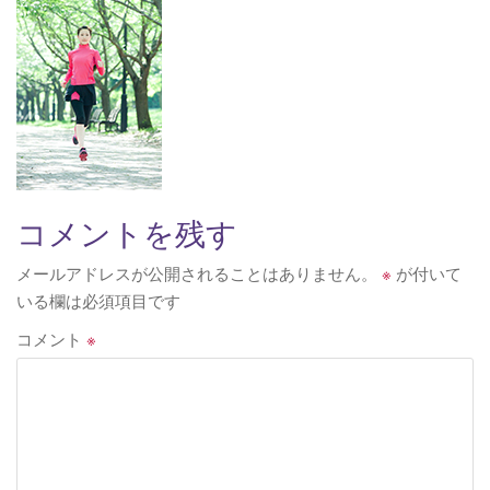
v
i
g
a
t
i
o
n
コメントを残す
メールアドレスが公開されることはありません。
※
が付いて
いる欄は必須項目です
コメント
※