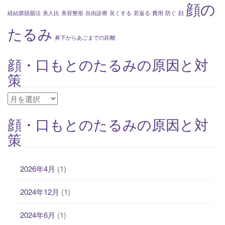
顔の
と
経結膜脱脂法
美人比
美容整形
自由診療
良くする
若返る
費用
防ぐ
顔
は
たるみ
鼻下からあごまでの距離
顔・口もとのたるみの原因と対
策
顔・
口
顔・口もとのたるみの原因と対
も
策
と
の
た
2026年4月
(1)
る
み
2024年12月
(1)
の
原
2024年6月
(1)
因