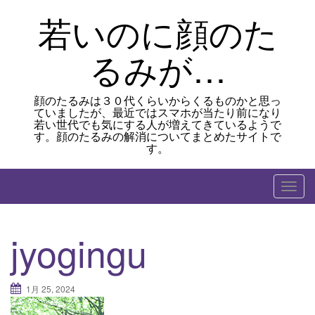
Skip
若いのに顔のた
to
content
るみが…
顔のたるみは３０代くらいからくるものかと思っ
ていましたが、最近ではスマホが当たり前になり
若い世代でも気にする人が増えてきているようで
す。顔のたるみの解消についてまとめたサイトで
す。
T
o
g
jyogingu
g
l
e
1月 25, 2024
n
a