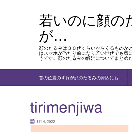
Skip
to
若いのに顔の
content
が…
顔のたるみは３０代くらいからくるものか
はスマホが当たり前になり若い世代でも気
うです。顔のたるみの解消についてまとめ
首の位置のずれが顔のたるみの原因にも…
tirimenjiwa
1月 4, 2022