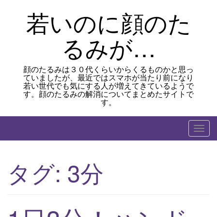
Skip
若いのに顔のた
to
content
るみが…
顔のたるみは３０代くらいからくるものかと思っ
ていましたが、最近ではスマホが当たり前になり
若い世代でも気にする人が増えてきているようで
す。顔のたるみの解消についてまとめたサイトで
す。
T
o
g
タグ:
3分
g
l
e
n
a