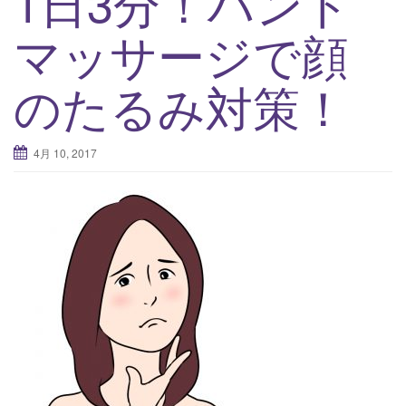
1日3分！ハンド
v
マッサージで顔
i
g
のたるみ対策！
a
t
i
4月 10, 2017
o
n