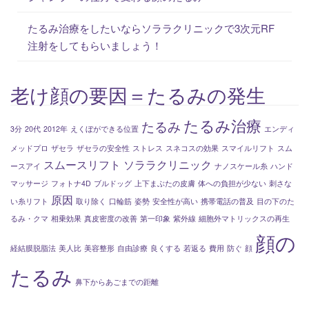
たるみ治療をしたいならソララクリニックで3次元RF
注射をしてもらいましょう！
老け顔の要因＝たるみの発生
たるみ治療
たるみ
3分
20代
2012年
えくぼができる位置
エンディ
メッドプロ
ザセラ
ザセラの安全性
ストレス
スネコスの効果
スマイルリフト
スム
スムースリフト
ソララクリニック
ースアイ
ナノスケール糸
ハンド
マッサージ
フォトナ4D
ブルドッグ
上下まぶたの皮膚
体への負担が少ない
刺さな
原因
い糸リフト
取り除く
口輪筋
姿勢
安全性が高い
携帯電話の普及
目の下のた
るみ・クマ
相乗効果
真皮密度の改善
第一印象
紫外線
細胞外マトリックスの再生
顔の
経結膜脱脂法
美人比
美容整形
自由診療
良くする
若返る
費用
防ぐ
顔
たるみ
鼻下からあごまでの距離