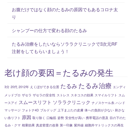
お腹だけではなく顔のたるみの原因でもあるコロナ太
り
シャンプーの仕方で変わる顔のたるみ
たるみ治療をしたいならソララクリニックで3次元RF
注射をしてもらいましょう！
老け顔の要因＝たるみの発生
たるみ治療
たるみ
3分
20代
2012年
えくぼができる位置
エンディ
メッドプロ
ザセラ
ザセラの安全性
ストレス
スネコスの効果
スマイルリフト
スム
スムースリフト
ソララクリニック
ースアイ
ナノスケール糸
ハンド
マッサージ
フォトナ4D
ブルドッグ
上下まぶたの皮膚
体への負担が少ない
刺さな
原因
い糸リフト
取り除く
口輪筋
姿勢
安全性が高い
携帯電話の普及
目の下のた
るみ・クマ
相乗効果
真皮密度の改善
第一印象
紫外線
細胞外マトリックスの再生