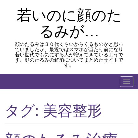
Skip
若いのに顔のた
to
content
るみが…
顔のたるみは３０代くらいからくるものかと思っ
ていましたが、最近ではスマホが当たり前になり
若い世代でも気にする人が増えてきているようで
す。顔のたるみの解消についてまとめたサイトで
す。
T
o
g
タグ:
美容整形
g
l
e
n
a