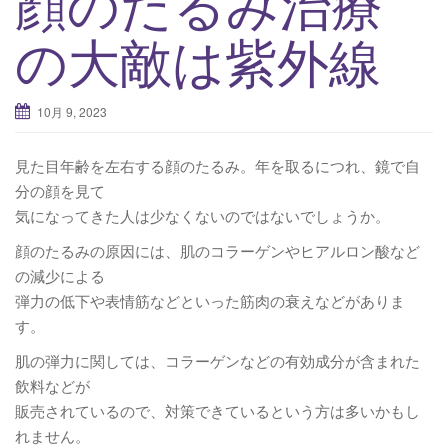
顔のたるみ治療
v
の大敵は紫外線
i
g
a
10月 9, 2023
t
i
見た目年齢を左右する顔のたるみ。年を取るにつれ、鏡で自
o
分の顔を見て
n
気になってきた人は少なくないのではないでしょうか。
顔のたるみの原因には、肌のコラーゲンやヒアルロン酸など
の減少による
弾力の低下や表情筋などといった筋肉の衰えなどがありま
す。
肌の弾力に関しては、コラーゲンなどの有効成分が含まれた
飲料などが
販売されているので、対策できているという方は多いかもし
れません。