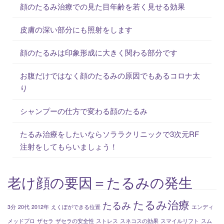
顔のたるみ治療での見た目年齢を若く見せる効果
皮膚の深い部分にも照射をします
顔のたるみは印象形成に大きく関わる部分です
お腹だけではなく顔のたるみの原因でもあるコロナ太
り
シャンプーの仕方で変わる顔のたるみ
たるみ治療をしたいならソララクリニックで3次元RF
注射をしてもらいましょう！
老け顔の要因＝たるみの発生
たるみ治療
たるみ
3分
20代
2012年
えくぼができる位置
エンディ
メッドプロ
ザセラ
ザセラの安全性
ストレス
スネコスの効果
スマイルリフト
スム