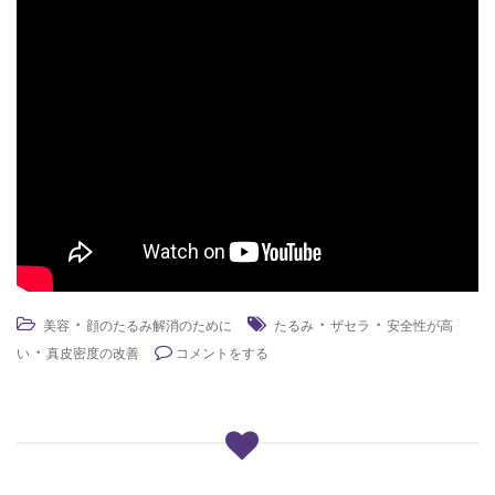
・
・
・
美容
顔のたるみ解消のために
たるみ
ザセラ
安全性が高
・
い
真皮密度の改善
コメントをする