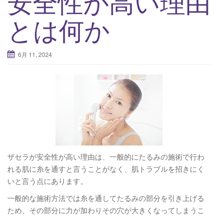
安全性が高い理由
v
とは何か
i
g
a
6月 11, 2024
t
i
o
n
ザセラが安全性が高い理由は、一般的にたるみの施術で行わ
れる肌に糸を通すと言うことがなく、肌トラブルを招きにく
いと言う点にあります。
一般的な施術方法では糸を通してたるみの部分を引き上げる
ため、その部分に力が加わりその穴が大きくなってしまうこ