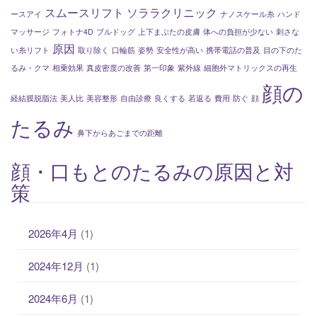
スムースリフト
ソララクリニック
ースアイ
ナノスケール糸
ハンド
マッサージ
フォトナ4D
ブルドッグ
上下まぶたの皮膚
体への負担が少ない
刺さな
原因
い糸リフト
取り除く
口輪筋
姿勢
安全性が高い
携帯電話の普及
目の下のた
るみ・クマ
相乗効果
真皮密度の改善
第一印象
紫外線
細胞外マトリックスの再生
顔の
経結膜脱脂法
美人比
美容整形
自由診療
良くする
若返る
費用
防ぐ
顔
たるみ
鼻下からあごまでの距離
顔・口もとのたるみの原因と対
策
2026年4月
(1)
2024年12月
(1)
2024年6月
(1)