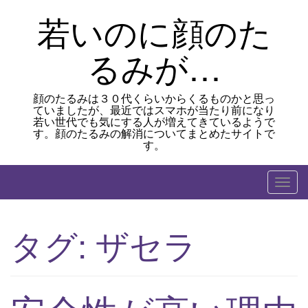
Skip
若いのに顔のた
to
content
るみが…
顔のたるみは３０代くらいからくるものかと思っ
ていましたが、最近ではスマホが当たり前になり
若い世代でも気にする人が増えてきているようで
す。顔のたるみの解消についてまとめたサイトで
す。
T
o
g
タグ:
ザセラ
g
l
e
n
a