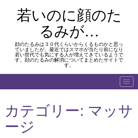
Skip
若いのに顔のた
to
content
るみが…
顔のたるみは３０代くらいからくるものかと思っ
ていましたが、最近ではスマホが当たり前になり
若い世代でも気にする人が増えてきているようで
す。顔のたるみの解消についてまとめたサイトで
す。
T
o
g
カテゴリー:
マッサ
g
l
ージ
e
n
a