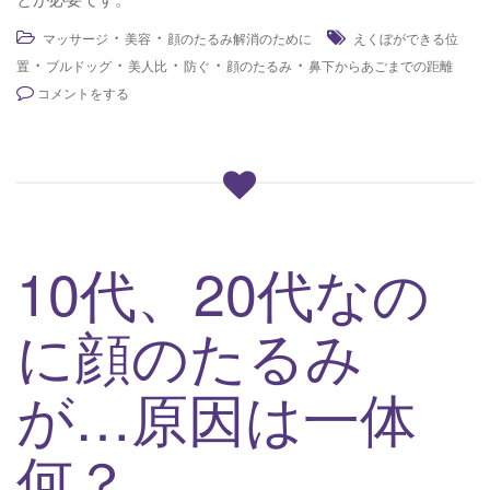
・
・
マッサージ
美容
顔のたるみ解消のために
えくぼができる位
・
・
・
・
・
置
ブルドッグ
美人比
防ぐ
顔のたるみ
鼻下からあごまでの距離
コメントをする
10代、20代なの
に顔のたるみ
が…原因は一体
何？