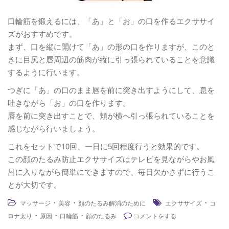
口輪筋を鍛えるには、「あ」と「お」の口を作るエクササイ
ズがおすすめです。
まず、口を縦に開けて「あ」の形の口を作りますが、このと
きに目尻と唇周辺の筋肉が縦に引っ張られていることを意識
するように行います。
つぎに「あ」の口のまま唇を前に突き出すようにして、息を
吐きながら「お」の口を作ります。
唇を前に突き出すことで、頬が横へ引っ張られていることを
感じながら行いましょう。
これをセットで10回、一日に5回程度行うと効果的です。
この顔のたるみ防止エクササイズはテレビを見ながらやお風
呂に入りながら簡単にできますので、毎日欠かさずに行うこ
とが大切です。
・
・
・
マッサージ
美容
顔のたるみ解消のために
エクササイズ
コ
・
・
・
ロナ太り
原因
口輪筋
顔のたるみ
コメントをする