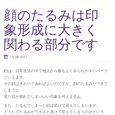
v
顔のたるみは印
i
g
象形成に大きく
a
t
関わる部分です
i
o
n
1月 28, 2021
顔は、日常生活の中で他人から最もよくみられやすいパーツ
といえます。
その顔はきれいであればよいのですが、顔のたるみができて
しまうと
見た目が崩れてしまいいい印象を与えません。
また、たるんでしまった顔は老けて見えてしまいます。
どうしてたるみができると老けて見えてしまうのかという